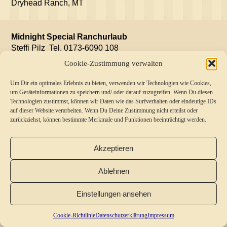
Dryhead Ranch, MT
Midnight Special Ranchurlaub
Steffi Pilz Tel. 0173-6090 108
steffi.pilz@ranchurlaub.de
Cookie-Zustimmung verwalten
[
Cookie Richtlinie
]
Um Dir ein optimales Erlebnis zu bieten, verwenden wir Technologien wie Cookies,
[
Datenschutz
]
um Geräteinformationen zu speichern und/ oder darauf zuzugreifen. Wenn Du diesen
Technologien zustimmst, können wir Daten wie das Surfverhalten oder eindeutige IDs
[
Impressum
]
auf dieser Website verarbeiten. Wenn Du Deine Zustimmung nicht erteilst oder
[
Kontakt
]
zurückziehst, können bestimmte Merkmale und Funktionen beeinträchtigt werden.
[
Reise-Geschichten
]
[
zu den Ranches
]
Akzeptieren
Ablehnen
Einstellungen ansehen
Cookie-Richtlinie
Datenschutzerklärung
Impressum